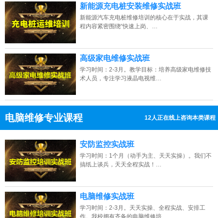
新能源充电桩安装维修实战班
新能源汽车充电桩维修培训的核心在于实战，其课
程内容紧密围绕“快速上岗、…
高级家电维修实战班
学习时间：2-3月。教学目标：培养高级家电维修技
术人员，专注学习液晶电视维…
电脑维修专业课程
12人正在线上咨询本类课程
13807313137
点击免费咨询电话：
安防监控实战班
学习时间：1个月（动手为主、天天实操）。我们不
搞纸上谈兵，天天全程实战！…
电脑维修实战班
学习时间：2-3月。天天实操、全程实战、安排工
作。我校拥有齐备的电脑维修培…