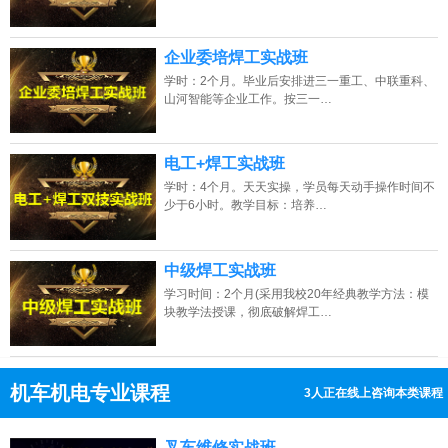
企业委培焊工实战班
学时：2个月。毕业后安排进三一重工、中联重科、
山河智能等企业工作。按三一…
电工+焊工实战班
学时：4个月。天天实操，学员每天动手操作时间不
少于6小时。教学目标：培养…
中级焊工实战班
学习时间：2个月(采用我校20年经典教学方法：模
块教学法授课，彻底破解焊工…
机车机电专业课程
6人正在线上咨询本类课程
13807313137
点击免费咨询电话：
叉车维修实战班