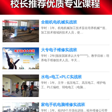
13807313137
点击免费咨询电话：
全能机电机械实战班
学时：1年。机电机械加工技术旨在培养机械**造、
加工技术领域的技术人员，使…
大专电子维修实战班
学时：2年(颁发国家承认大专******)。教学目标：培
养电子维修技术人员。半天…
水电+电工+PLC实战班
学时：1年。主学：低压电工、高压电工、维护电
工、PLC编程、弱电电工（电脑…
家电手机电脑维修实战班
学时：1年。校内9个月强化训练，校外维修公司带