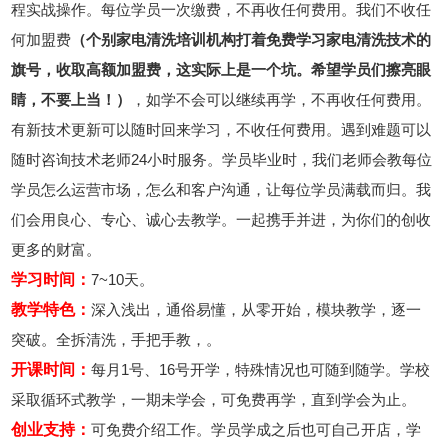
程实战操作。每位学员一次缴费，不再收任何费用。我们不收任
何加盟费
（个别家电清洗培训机构打着免费学习家电清洗技术的
旗号，收取高额加盟费，这实际上是一个坑。希望学员们擦亮眼
睛，不要上当！）
，如学不会可以继续再学，不再收任何费用。
有新技术更新可以随时回来学习，不收任何费用。遇到难题可以
随时咨询技术老师24小时服务。学员毕业时，我们老师会教每位
学员怎么运营市场，怎么和客户沟通，让每位学员满载而归。我
们会用良心、专心、诚心去教学。一起携手并进，为你们的创收
更多的财富。
学习时间：
7~10天。
教学特色：
深入浅出，通俗易懂，从零开始，模块教学，逐一
突破。全拆清洗，手把手教，。
开课时间：
每月1号、16号开学，特殊情况也可随到随学。学校
采取循环式教学，一期未学会，可免费再学，直到学会为止。
创业支持：
可免费介绍工作。学员学成之后也可自己开店，学