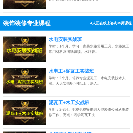
装饰装修专业课程
9人正在线上咨询本类课程
13807313137
点击免费咨询电话：
水电安装实战班
学时：1个月。学习：家装水路常用工具。水路施工
常用材料及图纸识读。水路管…
水电工+泥瓦工实战班
学时：2个月。培养专业泥瓦工、水电安装技术人
员。天天实操6小时以上，深入…
泥瓦工+木工实战班
学时：2-3月。学校免费安排到大型装修公司从事装
修工作。亮点：既学泥瓦工技…