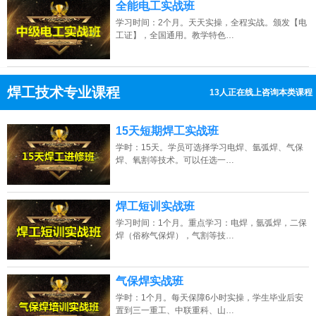
全能电工实战班
学习时间：2个月。天天实操，全程实战。颁发【电
工证】，全国通用。教学特色…
焊工技术专业课程
13人正在线上咨询本类课程
13807313137
点击免费咨询电话：
15天短期焊工实战班
学时：15天。学员可选择学习电焊、氩弧焊、气保
焊、氧割等技术。可以任选一…
焊工短训实战班
学习时间：1个月。重点学习：电焊，氩弧焊，二保
焊（俗称气保焊），气割等技…
气保焊实战班
学时：1个月。每天保障6小时实操，学生毕业后安
置到三一重工、中联重科、山…