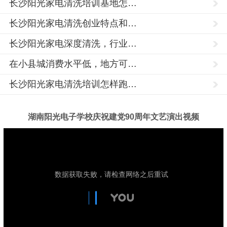
长沙阳光家电清洗培训基地怎…
长沙阳光家电清洗创业特点和…
长沙阳光家电深度清洗，行业…
在小县城消费水平低，地方可…
长沙阳光家电清洗培训怎样跑…
家
电
清
洗
湖南阳光电子学校庆祝建党90周年文艺演出视频
培
训,
家
电
清
洗
技
术,
学
习
家
电