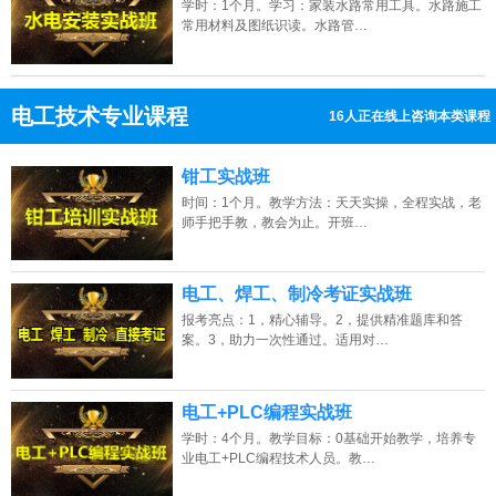
学时：1个月。学习：家装水路常用工具。水路施工
常用材料及图纸识读。水路管…
电工技术专业课程
16人正在线上咨询本类课程
13807313137
点击免费咨询电话：
钳工实战班
时间：1个月。教学方法：天天实操，全程实战，老
师手把手教，教会为止。开班…
电工、焊工、制冷考证实战班
报考亮点：1，精心辅导。2，提供精准题库和答
案。3，助力一次性通过。适用对…
电工+PLC编程实战班
学时：4个月。教学目标：0基础开始教学，培养专
业电工+PLC编程技术人员。教…