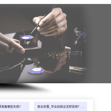
年8月_江西_刘同学（131****7140）报:
【家电清洗培训班】
年8月_浙江_潘同学（186****3606）报:
【家电清洗培训班】
要准备哪些东西？
就业安置_毕业后就业怎样安排？…