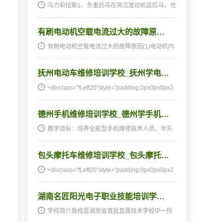
马力和扭距1、负重的马在哭泣发动机这匹马，也
并不是它自己跑。像是马腿的车轮必须旋转，车
轮还必须拉着沉重的车体、各种各样的装备以有
有刷电动机空载电流过大的故障原…
及骑手高速奔跑，所发这马是很可怜的。不管马
力有多大，也…
有刷电动机空载电流过大的故障原因(1)电动机内
部机械阻力较大，如轴承缺油或损坏，导致电动
机转动受阻。(2)电动机磁钢脱落或退磁。(3)有刷
抚州电动车维修培训学校_抚州学电…
电动机的换向片上积炭较为严重，导致局部换向
片短路。(…
<divclass="fLeft20"style="padding:0px0px0px2
0px;margin
德州手机维修培训学校_德州学手机…
教学目标：培养全能型手机维修技术人员。半天
理论，半天实践，深入浅出，通俗易懂，从零开
始，手把手教，教会为止，使学生成为真正意义
包头摩托车维修培训学校_包头摩托…
上的、全能的手机维修技术人才和手机维修店老
板。学习时间…
<divclass="fLeft20"style="padding:0px0px0px2
0px;margin
湖南名匠阳光电子职业技能培训学…
学校简介我校是湖南省首批直属技术学校中一所
开设、电气类专业的学校，是专业技能型紧缺人