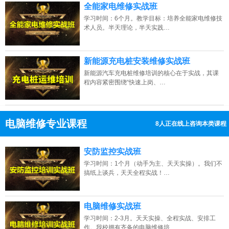
全能家电维修实战班
学习时间：6个月。教学目标：培养全能家电维修技
术人员。半天理论，半天实践…
新能源充电桩安装维修实战班
新能源汽车充电桩维修培训的核心在于实战，其课
程内容紧密围绕“快速上岗、…
电脑维修专业课程
13人正在线上咨询本类课程
13807313137
点击免费咨询电话：
安防监控实战班
学习时间：1个月（动手为主、天天实操）。我们不
搞纸上谈兵，天天全程实战！…
电脑维修实战班
学习时间：2-3月。天天实操、全程实战、安排工
作。我校拥有齐备的电脑维修培…