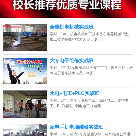
13807313137
点击免费咨询电话：
全能机电机械实战班
学时：1年。机电机械加工技术旨在培养机械**造、
加工技术领域的技术人员，使…
大专电子维修实战班
学时：2年(颁发国家承认大专******)。教学目标：培
养电子维修技术人员。半天…
水电+电工+PLC实战班
学时：1年。主学：低压电工、高压电工、维护电
工、PLC编程、弱电电工（电脑…
家电手机电脑维修实战班
学时：1年。校内9个月强化训练，校外维修公司带