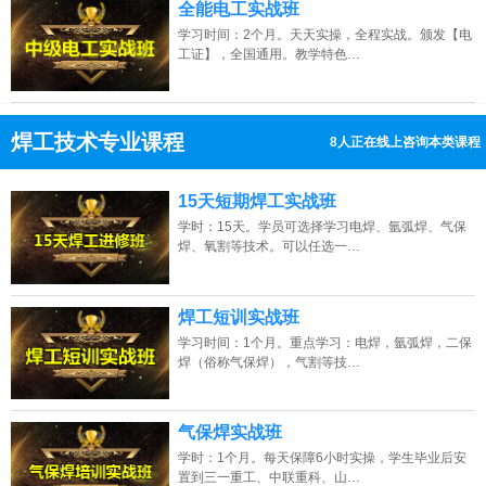
全能电工实战班
学习时间：2个月。天天实操，全程实战。颁发【电
工证】，全国通用。教学特色…
焊工技术专业课程
13人正在线上咨询本类课程
13807313137
点击免费咨询电话：
15天短期焊工实战班
学时：15天。学员可选择学习电焊、氩弧焊、气保
焊、氧割等技术。可以任选一…
焊工短训实战班
学习时间：1个月。重点学习：电焊，氩弧焊，二保
焊（俗称气保焊），气割等技…
气保焊实战班
学时：1个月。每天保障6小时实操，学生毕业后安
置到三一重工、中联重科、山…