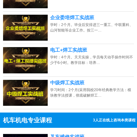
企业委培焊工实战班
学时：2个月。毕业后安排进三一重工、中联重科、
山河智能等企业工作。按三一…
电工+焊工实战班
学时：4个月。天天实操，学员每天动手操作时间不
少于6小时。教学目标：培养…
中级焊工实战班
学习时间：2个月(采用我校20年经典教学方法：模
块教学法授课，彻底破解焊工…
机车机电专业课程
3人正在线上咨询本类课程
13807313137
点击免费咨询电话：
叉车维修实战班