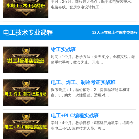
学时：2-3月。课程最大亮点：既学水电安装技术、
电路布线、套房水电设计施工…
电工技术专业课程
12人正在线上咨询本类课程
13807313137
点击免费咨询电话：
钳工实战班
时间：1个月。教学方法：天天实操，全程实战，老
师手把手教，教会为止。开班…
电工、焊工、制冷考证实战班
报考亮点：1，精心辅导。2，提供精准题库和答
案。3，助力一次性通过。适用对…
电工+PLC编程实战班
学时：4个月。教学目标：0基础开始教学，培养专
业电工+PLC编程技术人员。教…