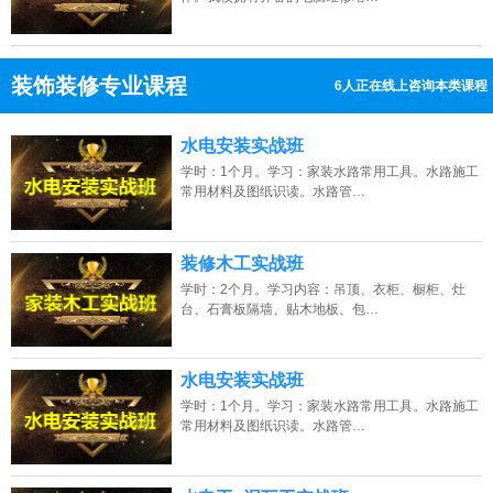
装饰装修专业课程
6人正在线上咨询本类课程
13807313137
点击免费咨询电话：
水电安装实战班
学时：1个月。学习：家装水路常用工具。水路施工
常用材料及图纸识读。水路管…
装修木工实战班
学时：2个月。学习内容：吊顶、衣柜、橱柜、灶
台、石膏板隔墙、贴木地板、包…
水电安装实战班
学时：1个月。学习：家装水路常用工具。水路施工
常用材料及图纸识读。水路管…