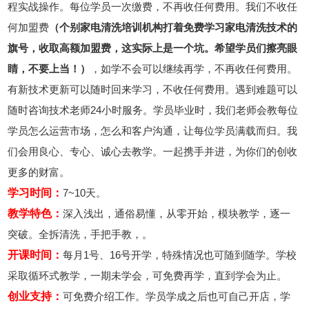
程实战操作。每位学员一次缴费，不再收任何费用。我们不收任
何加盟费
（个别家电清洗培训机构打着免费学习家电清洗技术的
旗号，收取高额加盟费，这实际上是一个坑。希望学员们擦亮眼
睛，不要上当！）
，如学不会可以继续再学，不再收任何费用。
有新技术更新可以随时回来学习，不收任何费用。遇到难题可以
随时咨询技术老师24小时服务。学员毕业时，我们老师会教每位
学员怎么运营市场，怎么和客户沟通，让每位学员满载而归。我
们会用良心、专心、诚心去教学。一起携手并进，为你们的创收
更多的财富。
学习时间：
7~10天。
教学特色：
深入浅出，通俗易懂，从零开始，模块教学，逐一
突破。全拆清洗，手把手教，。
开课时间：
每月1号、16号开学，特殊情况也可随到随学。学校
采取循环式教学，一期未学会，可免费再学，直到学会为止。
创业支持：
可免费介绍工作。学员学成之后也可自己开店，学