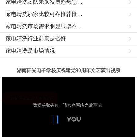
家电清洗团队未来发展趋势怎…
家电清洗那家比较可靠推荐推…
家电清洗市场需求明显只增不…
家电清洗行业前景是否好
家电清洗是市场情况
家
电
清
湖南阳光电子学校庆祝建党90周年文艺演出视频
洗
培
训,
家
电
清
洗
技
术,
学
习
家