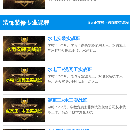
装饰装修专业课程
5人正在线上咨询本类课程
13807313137
点击免费咨询电话：
水电安装实战班
学时：1个月。学习：家装水路常用工具。水路施工
常用材料及图纸识读。水路管…
水电工+泥瓦工实战班
学时：2个月。培养专业泥瓦工、水电安装技术人
员。天天实操6小时以上，深入…
泥瓦工+木工实战班
学时：2-3月。学校免费安排到大型装修公司从事装
修工作。亮点：既学泥瓦工技…