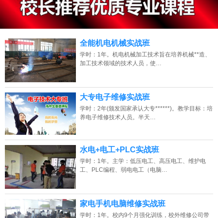
13807313137
点击免费咨询电话：
全能机电机械实战班
学时：1年。机电机械加工技术旨在培养机械**造、
加工技术领域的技术人员，使…
大专电子维修实战班
学时：2年(颁发国家承认大专******)。教学目标：培
养电子维修技术人员。半天…
水电+电工+PLC实战班
学时：1年。主学：低压电工、高压电工、维护电
工、PLC编程、弱电电工（电脑…
家电手机电脑维修实战班
学时：1年。校内9个月强化训练，校外维修公司带