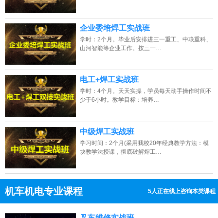
企业委培焊工实战班
学时：2个月。毕业后安排进三一重工、中联重科、
山河智能等企业工作。按三一…
电工+焊工实战班
学时：4个月。天天实操，学员每天动手操作时间不
少于6小时。教学目标：培养…
中级焊工实战班
学习时间：2个月(采用我校20年经典教学方法：模
块教学法授课，彻底破解焊工…
机车机电专业课程
7人正在线上咨询本类课程
13807313137
点击免费咨询电话：
叉车维修实战班