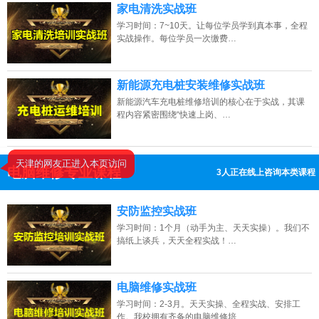
家电清洗实战班
学习时间：7~10天。让每位学员学到真本事，全程
实战操作。每位学员一次缴费…
新能源充电桩安装维修实战班
新能源汽车充电桩维修培训的核心在于实战，其课
程内容紧密围绕“快速上岗、…
电脑维修专业课程
5人正在线上咨询本类课程
13807313137
点击免费咨询电话：
安防监控实战班
学习时间：1个月（动手为主、天天实操）。我们不
搞纸上谈兵，天天全程实战！…
电脑维修实战班
学习时间：2-3月。天天实操、全程实战、安排工
作。我校拥有齐备的电脑维修培…