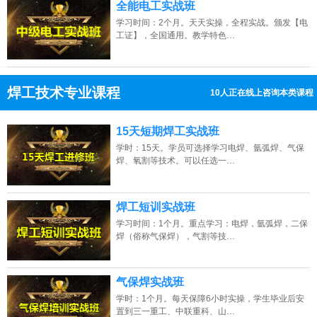
全能电工实战班
学习时间：2个月。天天实操，全程实战。颁发【电
工证】，全国通用。教学特色…
焊工技术专业课程
12人正在线上咨询本类课程
13807313137
点击免费咨询电话：
15天短期焊工实战班
学时：15天。学员可选择学习电焊、氩弧焊、气保
焊、氧割等技术。可以任选一…
焊工短训实战班
学习时间：1个月。重点学习：电焊，氩弧焊，二保
焊（俗称气保焊），气割等技…
气保焊实战班
学时：1个月。每天保障6小时实操，学生毕业后安
置到三一重工、中联重科、山…