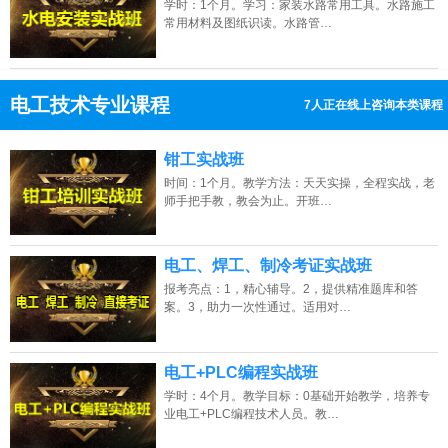
学时：1个月。学习：家装水路常用工具。水路施工
常用材料及图纸识读。水路管…
电工技术专业课程
7人正在线上咨询本类课程
13807313137
点击免费咨询电话：
钳工实战班
时间：1个月。教学方法：天天实操，全程实战，老
师手把手教，教会为止。开班…
电工、焊工、制冷考证实战班
报考亮点：1，精心辅导。2，提供精准题库和答
案。3，助力一次性通过。适用对…
电工+PLC编程实战班
学时：4个月。教学目标：0基础开始教学，培养专
业电工+PLC编程技术人员。教…