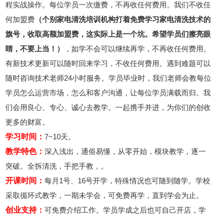
程实战操作。每位学员一次缴费，不再收任何费用。我们不收任
何加盟费
（个别家电清洗培训机构打着免费学习家电清洗技术的
旗号，收取高额加盟费，这实际上是一个坑。希望学员们擦亮眼
睛，不要上当！）
，如学不会可以继续再学，不再收任何费用。
有新技术更新可以随时回来学习，不收任何费用。遇到难题可以
随时咨询技术老师24小时服务。学员毕业时，我们老师会教每位
学员怎么运营市场，怎么和客户沟通，让每位学员满载而归。我
们会用良心、专心、诚心去教学。一起携手并进，为你们的创收
更多的财富。
学习时间：
7~10天。
教学特色：
深入浅出，通俗易懂，从零开始，模块教学，逐一
突破。全拆清洗，手把手教，。
开课时间：
每月1号、16号开学，特殊情况也可随到随学。学校
采取循环式教学，一期未学会，可免费再学，直到学会为止。
创业支持：
可免费介绍工作。学员学成之后也可自己开店，学